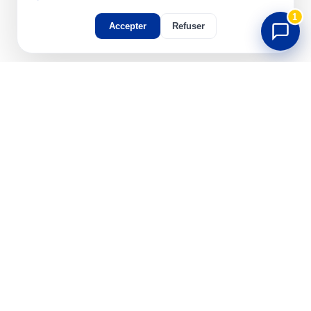
1
Accepter
Refuser
Migration vers Infomaniak,
sans perdre un message.
Solutions
kSuite (kMail, kDrive…)
Migration email
Hébergement web