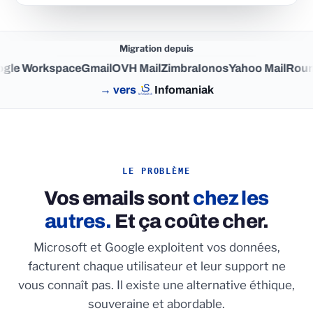
Migration depuis
le Workspace
Gmail
OVH Mail
Zimbra
Ionos
Yahoo Mail
Round
→ vers
Infomaniak
LE PROBLÈME
Vos emails sont
chez les
autres.
Et ça coûte cher.
Microsoft et Google exploitent vos données,
facturent chaque utilisateur et leur support ne
vous connaît pas. Il existe une alternative éthique,
souveraine et abordable.