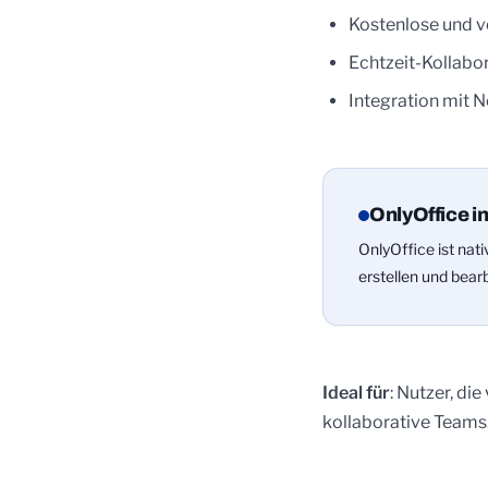
Kostenlose und v
Echtzeit-Kollabo
Integration mit 
OnlyOffice i
OnlyOffice ist nat
erstellen und bearb
Ideal für
: Nutzer, d
kollaborative Teams