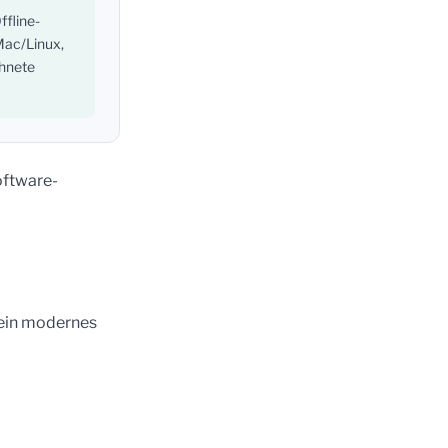
ffline-
Mac/Linux,
chnete
oftware-
d ein modernes