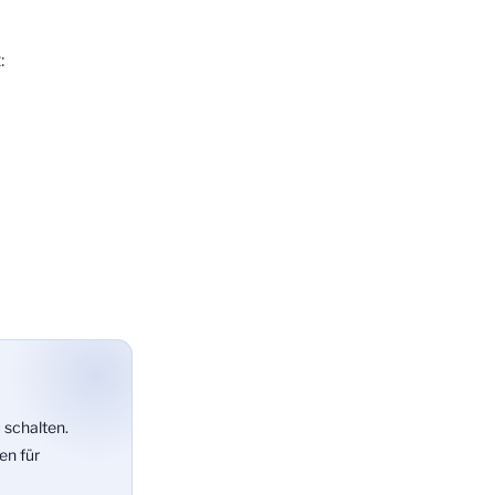
:
 schalten.
en für