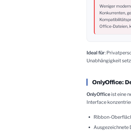
Weniger moderne
Konkurrenten, g
Kompatibilitäts
Office-Dateien, 
Ideal für
: Privatper
Unabhängigkeit setz
OnlyOffice: 
OnlyOffice
ist eine 
Interface konzentrier
Ribbon-Oberfläch
Ausgezeichnete 