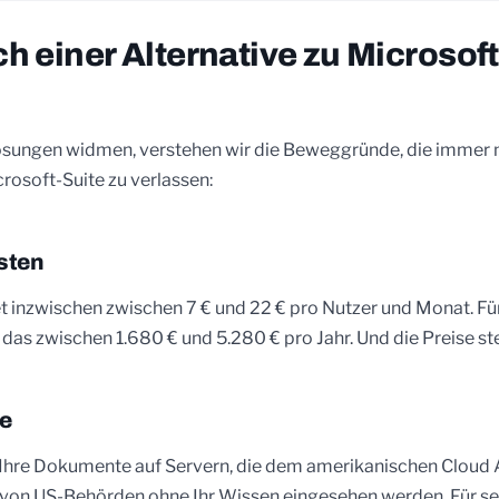
 einer Alternative zu Microsoft
ösungen widmen, verstehen wir die Beweggründe, die immer
crosoft-Suite zu verlassen:
sten
t inzwischen zwischen 7 € und 22 € pro Nutzer und Monat. Fü
 das zwischen 1.680 € und 5.280 € pro Jahr. Und die Preise st
ge
 Ihre Dokumente auf Servern, die dem amerikanischen Cloud A
 von US-Behörden ohne Ihr Wissen eingesehen werden. Für se