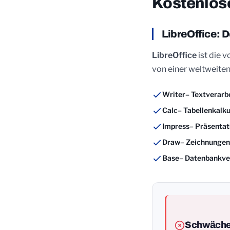
Kostenlose
LibreOffice:
LibreOffice
ist die v
von einer weltweiten
Writer
– Textverarb
Calc
– Tabellenkalku
Impress
– Präsentat
Draw
– Zeichnunge
Base
– Datenbankve
Schwäch