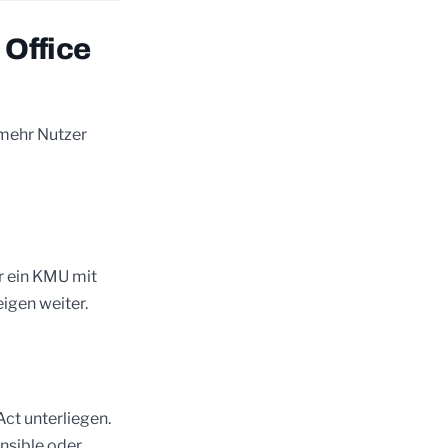
 Office
 mehr Nutzer
r ein KMU mit
eigen weiter.
ct unterliegen.
nsible oder