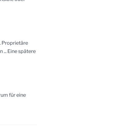
. Proprietäre
... Eine spätere
rum für eine