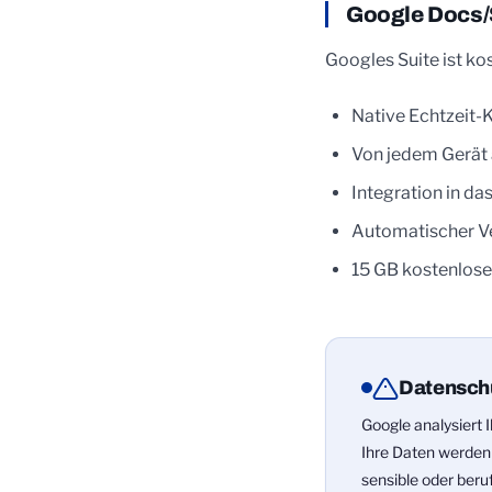
Google Docs/S
Googles Suite ist ko
Native Echtzeit-
Von jedem Gerät 
Integration in d
Automatischer Ve
15 GB kostenlose
Datensch
Google analysiert
Ihre Daten werden
sensible oder beru